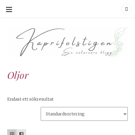
HOPPA
TILL
INNEHÅLL
Kaprifolstigen
Kaprifolstige
En naturnära blogg
Oljor
Endast ett sökresultat