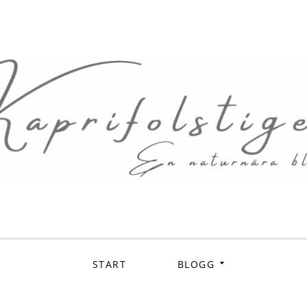
prifols
En naturnära blogg
START
BLOGG