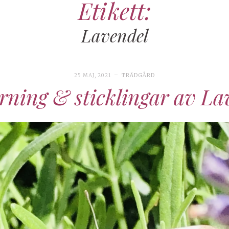
Etikett:
Lavendel
25 MAJ, 2021
TRÄDGÅRD
rning & sticklingar av La