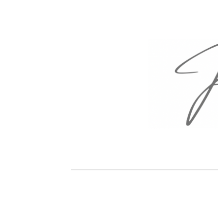
HOPPA
TILL
INNEHÅLL
Ka