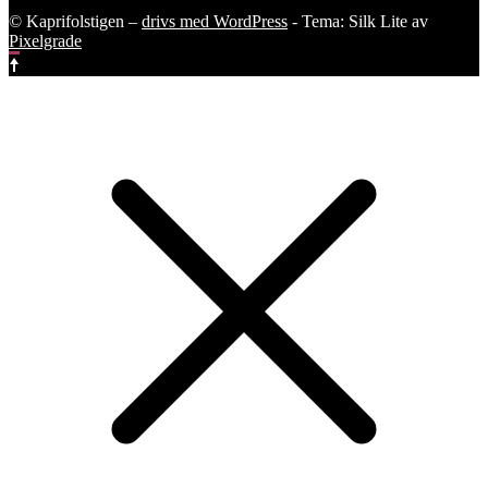
© Kaprifolstigen –
drivs med WordPress
-
Tema: Silk Lite av
Pixelgrade